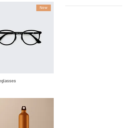
100ml
New
150ml
250ml
500ml
Large
Medium
Small
X-Large
eglasses